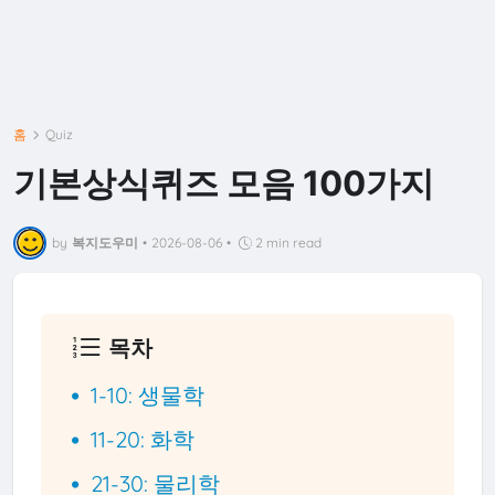
홈
Quiz
기본상식퀴즈 모음 100가지
by
복지도우미
•
2026-08-06
•
2 min read
목차
1-10: 생물학
11-20: 화학
21-30: 물리학