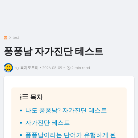
홈
test
퐁퐁남 자가진단 테스트
by
복지도우미
•
2026-08-09
•
2 min read
목차
나도 퐁퐁남? 자가진단 테스트
자가진단 테스트
퐁퐁남이라는 단어가 유행하게 된