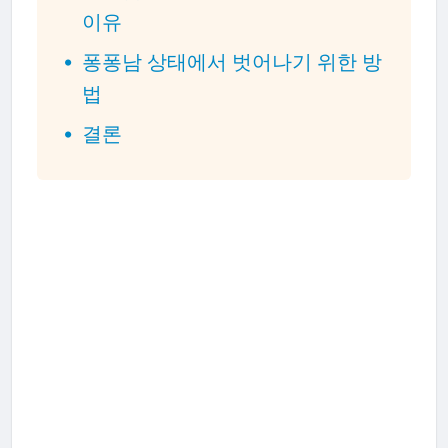
이유
퐁퐁남 상태에서 벗어나기 위한 방
법
결론