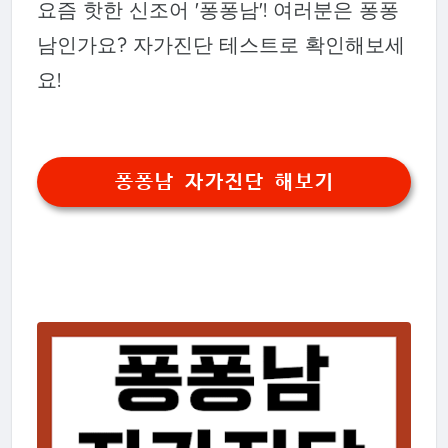
요즘 핫한 신조어 '퐁퐁남'! 여러분은 퐁퐁
남인가요? 자가진단 테스트로 확인해보세
요!
퐁퐁남 자가진단 해보기