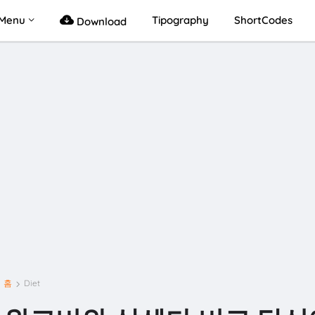
Menu
Tipography
ShortCodes
Download
홈
Diet