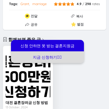
Tags:
Grant
marriage
4.9
/
298
rates
전달
복사
별점
공유
함께보면 좋은 글
신청 안하면 못 받는 결혼지원금
지금 신청하기👆🏻
대전 결혼장려금 신청 방법
13 October, 2024