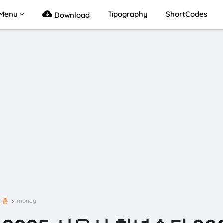
Menu
Tipography
ShortCodes
Download
홈
money