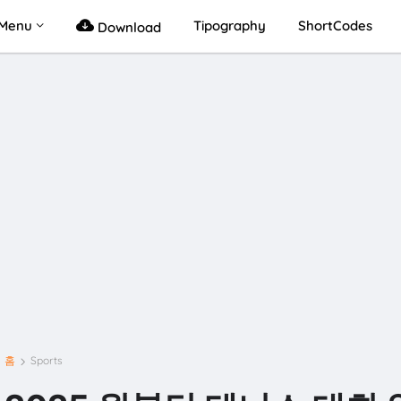
Menu
Tipography
ShortCodes
Download
홈
Sports