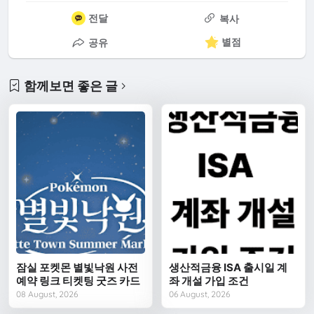
전달
복사
별점
공유
함께보면 좋은 글
잠실 포켓몬 별빛낙원 사전
생산적금융 ISA 출시일 계
예약 링크 티켓팅 굿즈 카드
좌 개설 가입 조건
08 August, 2026
06 August, 2026