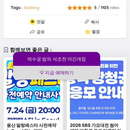
Tags:
booking
5
/
1103
rates
전달
복사
별점
공유
함께보면 좋은 글
덕수궁 밤의 석조전 야간개장
💡 지금 예매하기
용산 말랑페스타 사전예약
2026 SBS 가요대전 썸머