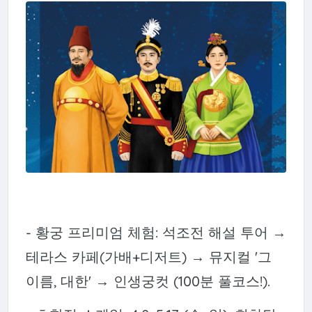
- 황궁 프리미엄 체험: 석조전 해설 투어 →
테라스 카페(가배+디저트) → 뮤지컬 '그
이름, 대한' → 인생궁컷 (100분 풀코스!).