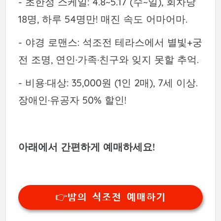
- 초한정 스케일: 4.8~5.17 (수~일), 회차당
18명, 하루 54명만! 매진 속도 어마어마.
- 야경 로맨스: 석조전 테라스에서 별빛+궁
전 조명, 연인·가족·친구와 잊지 못할 추억.
- 비용·대상: 35,000원 (1인 2매), 7세 이상.
장애인·유공자 50% 할인!
아래에서 간편하게 예매하세요!
👉밤의 석조전 예매하기