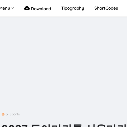
Menu
Tipography
ShortCodes
Download
홈
Sports