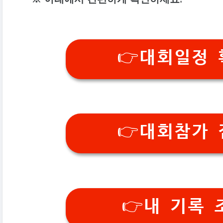
👉대회일정
👉대회참가
👉내 기록