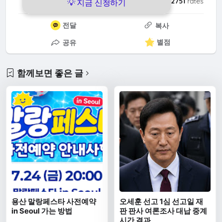
4.6
/
2751
rates
💡 지금 신청하기
전달
복사
별점
공유
함께보면 좋은 글
용산 말랑페스타 사전예약
오세훈 선고 1심 선고일 재
in Seoul 가는 방법
판 판사 여론조사 대납 중계
시간 결과