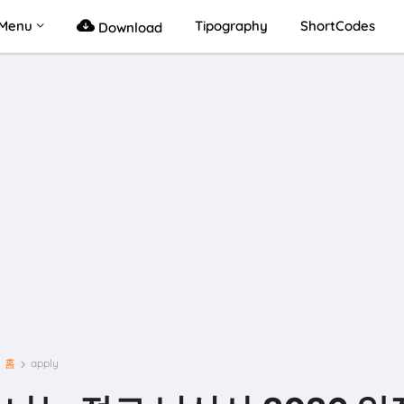
Menu
Tipography
ShortCodes
Download
홈
apply