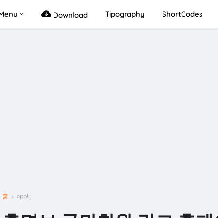
Menu
Tipography
ShortCodes
Download
홈
apply