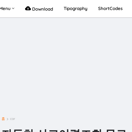
Menu
Tipography
ShortCodes
Download
홈
car