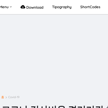
Menu
Tipography
ShortCodes
Download
홈
Covid-19